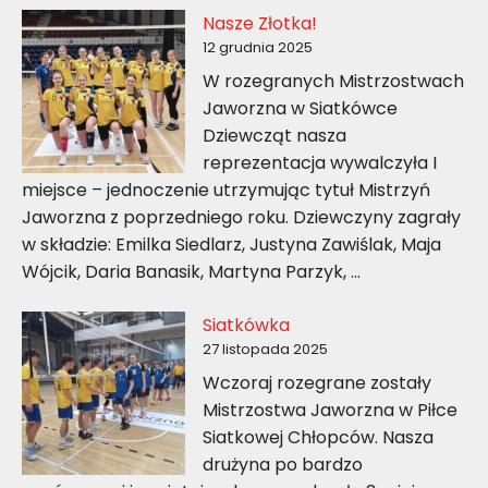
Nasze Złotka!
12 grudnia 2025
W rozegranych Mistrzostwach
Jaworzna w Siatkówce
Dziewcząt nasza
reprezentacja wywalczyła I
miejsce – jednoczenie utrzymując tytuł Mistrzyń
Jaworzna z poprzedniego roku. Dziewczyny zagrały
w składzie: Emilka Siedlarz, Justyna Zawiślak, Maja
Wójcik, Daria Banasik, Martyna Parzyk, …
Siatkówka
27 listopada 2025
Wczoraj rozegrane zostały
Mistrzostwa Jaworzna w Piłce
Siatkowej Chłopców. Nasza
drużyna po bardzo