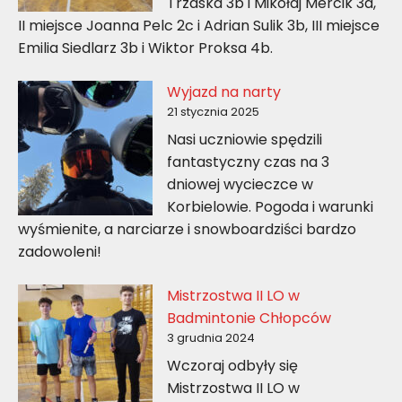
Trzaska 3b i Mikołaj Mercik 3a,
II miejsce Joanna Pelc 2c i Adrian Sulik 3b, III miejsce
Emilia Siedlarz 3b i Wiktor Proksa 4b.
Wyjazd na narty
21 stycznia 2025
Nasi uczniowie spędzili
fantastyczny czas na 3
dniowej wycieczce w
Korbielowie. Pogoda i warunki
wyśmienite, a narciarze i snowboardziści bardzo
zadowoleni!
Mistrzostwa II LO w
Badmintonie Chłopców
3 grudnia 2024
Wczoraj odbyły się
Mistrzostwa II LO w