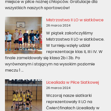
miejsce w piłce nożnej chłopców. Gratulacje dla
wszystkich naszych sportowców!
Mistrzostwa II LO w siatkówce
26 marca 2024
W piątek zakończyliśmy
Mistrzostwa II LO w siatkówce.
W turnieju wzięły udział
reprezentacje klas II, III i IV. W
finale zameldowały się klasa 2b i 3b. Po
wyrównanym i stojącym na wysokim poziomie
meczu 1 …
Licealiada w Piłce Siatkowej
26 marca 2024
Wczoraj nasze siatkarki
reprezentowały II LO na
Ćwierćfinałach Licealiady w