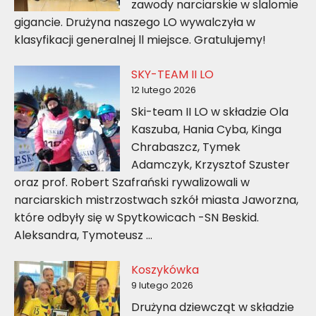
zawody narciarskie w slalomie
gigancie. Drużyna naszego LO wywalczyła w
klasyfikacji generalnej ll miejsce. Gratulujemy!
SKY-TEAM II LO
12 lutego 2026
Ski-team II LO w składzie Ola
Kaszuba, Hania Cyba, Kinga
Chrabaszcz, Tymek
Adamczyk, Krzysztof Szuster
oraz prof. Robert Szafrański rywalizowali w
narciarskich mistrzostwach szkół miasta Jaworzna,
które odbyły się w Spytkowicach -SN Beskid.
Aleksandra, Tymoteusz …
Koszykówka
9 lutego 2026
Drużyna dziewcząt w składzie