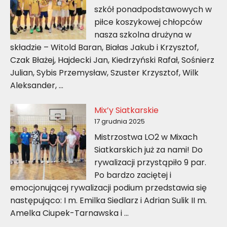
szkół ponadpodstawowych w
piłce koszykowej chłopców
nasza szkolna drużyna w
składzie – Witold Baran, Białas Jakub i Krzysztof,
Czak Błażej, Hajdecki Jan, Kiedrzyński Rafał, Sośnierz
Julian, Sybis Przemysław, Szuster Krzysztof, Wilk
Aleksander, …
Mix’y Siatkarskie
17 grudnia 2025
Mistrzostwa LO2 w Mixach
Siatkarskich już za nami! Do
rywalizacji przystąpiło 9 par.
Po bardzo zaciętej i
emocjonującej rywalizacji podium przedstawia się
następująco: I m. Emilka Siedlarz i Adrian Sulik II m.
Amelka Ciupek-Tarnawska i …