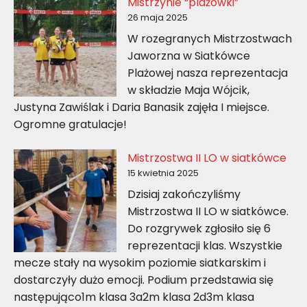
Mistrzynie “plażówki”
26 maja 2025
W rozegranych Mistrzostwach
Jaworzna w Siatkówce
Plażowej nasza reprezentacja
w składzie Maja Wójcik,
Justyna Zawiślak i Daria Banasik zajęła I miejsce.
Ogromne gratulacje!
Mistrzostwa II LO w siatkówce
15 kwietnia 2025
Dzisiaj zakończyliśmy
Mistrzostwa II LO w siatkówce.
Do rozgrywek zgłosiło się 6
reprezentacji klas. Wszystkie
mecze stały na wysokim poziomie siatkarskim i
dostarczyły dużo emocji. Podium przedstawia się
następująco1m klasa 3a2m klasa 2d3m klasa