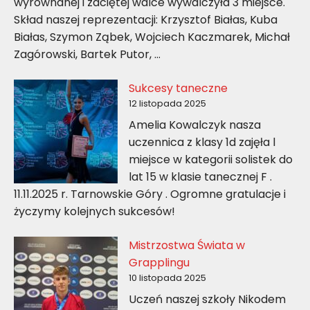
wyrównanej i zaciętej walce wywalczyła 3 miejsce.
Skład naszej reprezentacji: Krzysztof Białas, Kuba
Białas, Szymon Ząbek, Wojciech Kaczmarek, Michał
Zagórowski, Bartek Putor, …
Sukcesy taneczne
12 listopada 2025
Amelia Kowalczyk nasza
uczennica z klasy 1d zajęła l
miejsce w kategorii solistek do
lat 15 w klasie tanecznej F .
11.11.2025 r. Tarnowskie Góry . Ogromne gratulacje i
życzymy kolejnych sukcesów!
Mistrzostwa Świata w
Grapplingu
10 listopada 2025
Uczeń naszej szkoły Nikodem