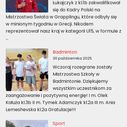
Łukajczyk z kl.1b zakwalifikował
się do Kadry Polski na
Mistrzostwa Świata w Grapplingu, które odbyły się
w minionym tygodniu w Grecji. Nikodem
reprezentował nasz kraj w kategorii U15, w formule z
…
Badminton
30 października 2025
Wczoraj rozegrane zostały
Mistrzostwa Szkoły w
Badmintonie. Dziękujemy
wszystkim uczestnikom za
zaangażowanie i pozytywną energię! I m. Olek
Kałuża kl.3b II m. Tymek Adamczyk kl.2a III m. Ania
Lemeshevska kl.2a Gratulacje!!!
Sport