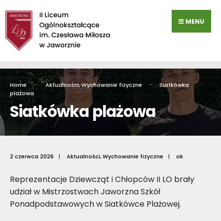
Przejdź
do
MENU
zawartości
Home
Aktualności
,
Wychowanie fizyczne
Siatkówka
plażowa
Siatkówka plażowa
2 czerwca 2026
|
Aktualności
,
Wychowanie fizyczne
|
ok
Reprezentacje Dziewcząt i Chłopców II LO brały
udział w Mistrzostwach Jaworzna Szkół
Ponadpodstawowych w Siatkówce Plażowej.