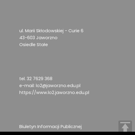
ul. Marii Skłodowskiej - Curie 6
43-603 Jaworzno
Osiedle Stałe
tel. 32 7629 368
e-mail:
lo2@jaworzno.edu.pl
https://www.lo2.jaworzno.edu.pl
Biuletyn Informacji Publicznej
Deklaracja dostępności