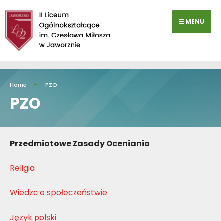
Przejdź
do
MENU
zawartości
Home
PZO
PZO
Przedmiotowe Zasady Oceniania
Religia
Wiedza o społeczeństwie
Język polski