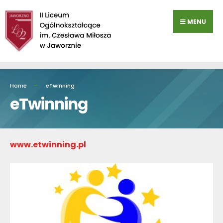
Przejdź
do
MENU
zawartości
Home
eTwinning
eTwinning
www.etwinning.pl