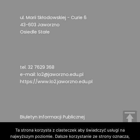
ul. Marii Skłodowskiej - Curie 6
43-603 Jaworzno
Osiedle Stałe
tel. 32 7629 368
e-mail:
lo2@jaworzno.edu.pl
https://www.lo2.jaworzno.edu.pl
Biuletyn Informacji Publicznej
Deklaracja dostępności
Ta strona korzysta z ciasteczek aby świadczyć usługi na
Ochrona danych osobowych
najwyższym poziomie. Dalsze korzystanie ze strony oznacza,