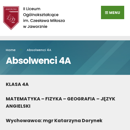
Przejdź
do
MENU
zawartości
Home
Absolwenci 4A
Absolwenci 4A
KLASA 4A
MATEMATYKA – FIZYKA – GEOGRAFIA
– JĘZYK
ANGIELSKI
Wychowawca: mgr Katarzyna Dorynek