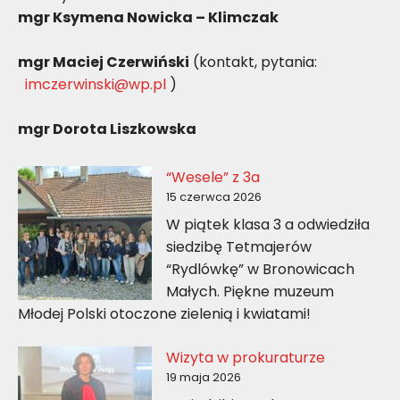
mgr Ksymena Nowicka – Klimczak
mgr Maciej Czerwiński
(kontakt, pytania:
imczerwinski@wp.pl
)
mgr Dorota Liszkowska
“Wesele” z 3a
15 czerwca 2026
W piątek klasa 3 a odwiedziła
siedzibę Tetmajerów
“Rydlówkę” w Bronowicach
Małych. Piękne muzeum
Młodej Polski otoczone zielenią i kwiatami!
Wizyta w prokuraturze
19 maja 2026