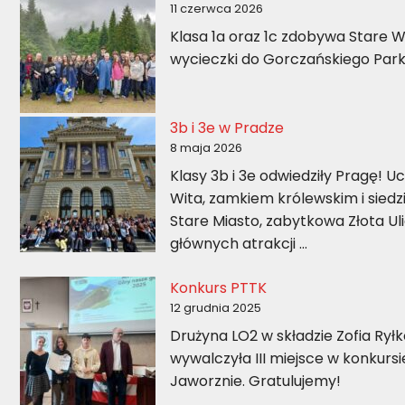
11 czerwca 2026
Klasa 1a oraz 1c zdobywa Stare 
wycieczki do Gorczańskiego Par
3b i 3e w Pradze
8 maja 2026
Klasy 3b i 3e odwiedziły Pragę! 
Wita, zamkiem królewskim i siedz
Stare Miasto, zabytkowa Złota Ul
głównych atrakcji …
Konkurs PTTK
12 grudnia 2025
Drużyna LO2 w składzie Zofia Rył
wywalczyła III miejsce w konkur
Jaworznie. Gratulujemy!