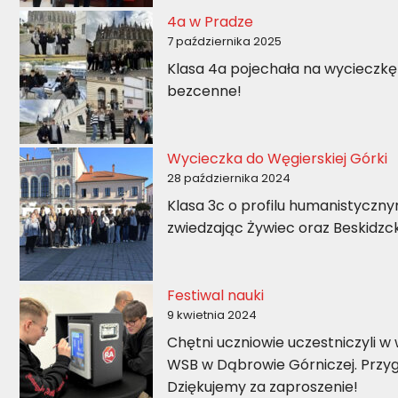
4a w Pradze
7 października 2025
Klasa 4a pojechała na wycieczkę 
bezcenne!
Wycieczka do Węgierskiej Górki
28 października 2024
Klasa 3c o profilu humanistyczny
zwiedzając Żywiec oraz Beskidz
Festiwal nauki
9 kwietnia 2024
Chętni uczniowie uczestniczyli 
WSB w Dąbrowie Górniczej. Przyg
Dziękujemy za zaproszenie!