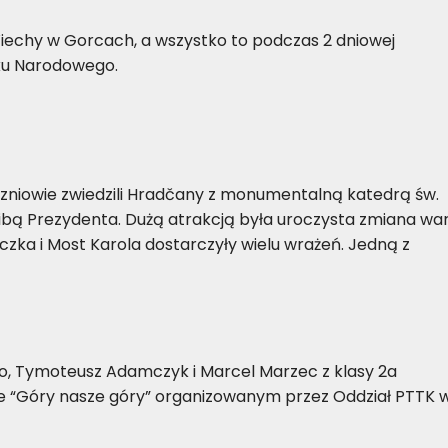
Wiechy w Gorcach, a wszystko to podczas 2 dniowej
ku Narodowego.
Uczniowie zwiedzili Hradčany z monumentalną katedrą św.
ibą Prezydenta. Dużą atrakcją była uroczysta zmiana war
iczka i Most Karola dostarczyły wielu wrażeń. Jedną z
ko, Tymoteusz Adamczyk i Marcel Marzec z klasy 2a
sie “Góry nasze góry” organizowanym przez Oddział PTTK 