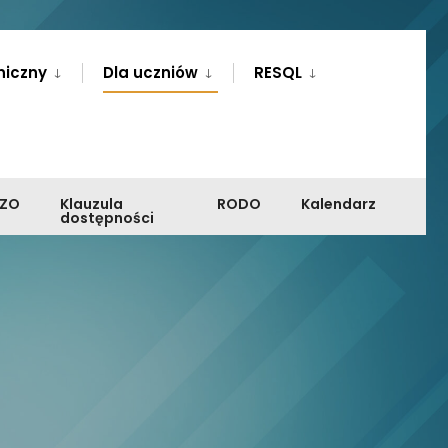
niczny
Dla uczniów
RESQL
PZO
Klauzula
RODO
Kalendarz
dostępności