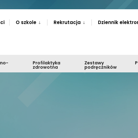
ci
O szkole
Rekrutacja
Dziennik elektro
zno-
Profilaktyka
Zestawy
zdrowotna
podręczników