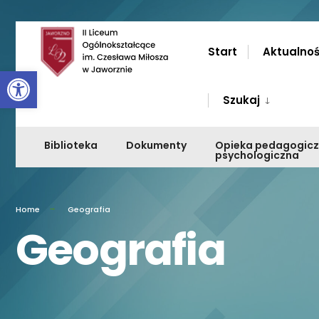
Przejdź
do
Start
Aktualnoś
Otwórz pasek narzędzi
zawartości
Szukaj
Biblioteka
Dokumenty
Opieka pedagogic
psychologiczna
Home
Geografia
Geografia