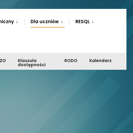
niczny
Dla uczniów
RESQL
PZO
Klauzula
RODO
Kalendarz
dostępności