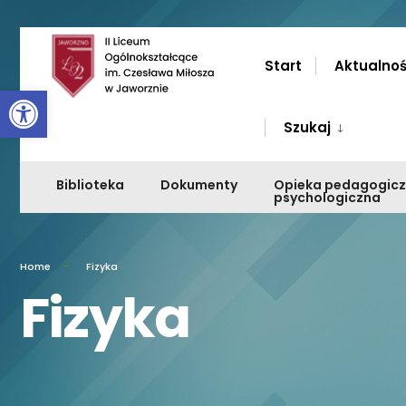
Przejdź
do
Start
Aktualnoś
Otwórz pasek narzędzi
zawartości
Szukaj
Biblioteka
Dokumenty
Opieka pedagogic
psychologiczna
Home
Fizyka
Fizyka