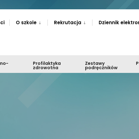
ci
O szkole
Rekrutacja
Dziennik elektro
zno-
Profilaktyka
Zestawy
zdrowotna
podręczników