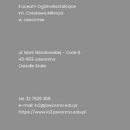
II Liceum Ogólnokształcące
im. Czesława Miłosza
w Jaworznie
ul. Marii Skłodowskiej - Curie 6
43-603 Jaworzno
Osiedle Stałe
tel. 32 7629 368
e-mail:
lo2@jaworzno.edu.pl
https://www.lo2.jaworzno.edu.pl