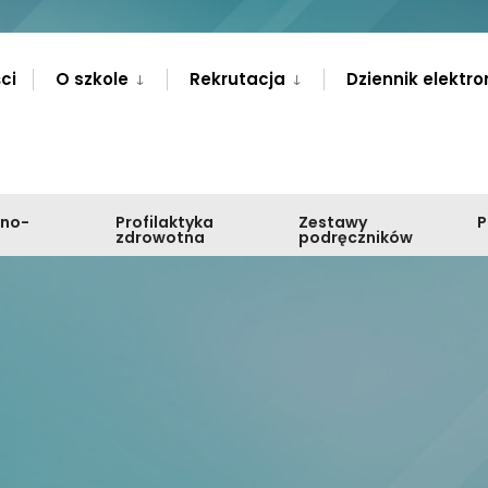
ci
O szkole
Rekrutacja
Dziennik elektro
zno-
Profilaktyka
Zestawy
zdrowotna
podręczników