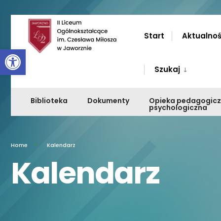
Przejdź
do
Start
Aktualnoś
Otwórz pasek narzędzi
zawartości
Szukaj
Biblioteka
Dokumenty
Opieka pedagogic
psychologiczna
Home
Kalendarz
Kalendarz