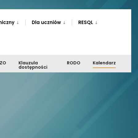
niczny
Dla uczniów
RESQL
PZO
Klauzula
RODO
Kalendarz
dostępności