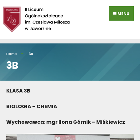
Przejdź
do
MENU
zawartości
Home
3B
3B
KLASA 3B
BIOLOGIA – CHEMIA
Wychowawca: mgr Ilona Górnik – Miśkiewicz