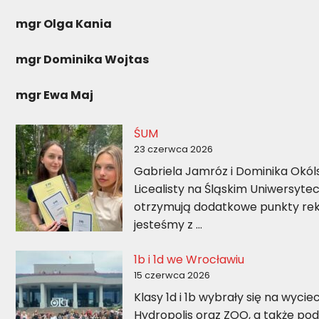
mgr Olga Kania
mgr Dominika Wojtas
mgr Ewa Maj
ŚUM
23 czerwca 2026
Gabriela Jamróz i Dominika Okóls
Licealisty na Śląskim Uniwersyte
otrzymują dodatkowe punkty rekr
jesteśmy z …
1b i 1d we Wrocławiu
15 czerwca 2026
Klasy 1d i 1b wybrały się na wyci
Hydropolis oraz ZOO, a także pod