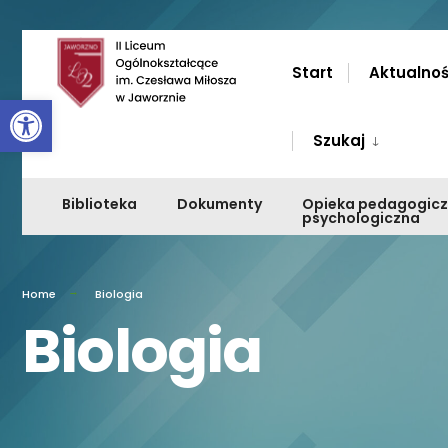
Przejdź
do
Start
Aktualnoś
Otwórz pasek narzędzi
zawartości
Szukaj
Biblioteka
Dokumenty
Opieka pedagogic
psychologiczna
Home
Biologia
Biologia