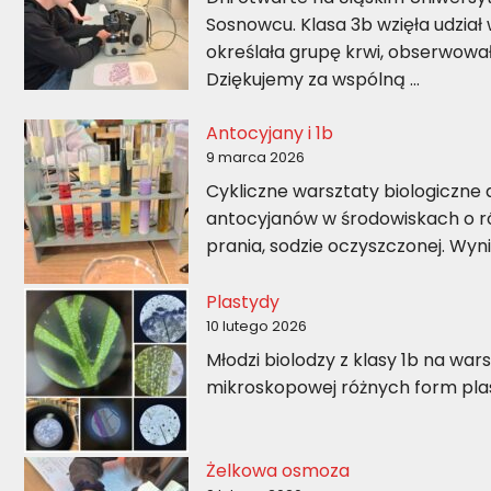
Sosnowcu. Klasa 3b wzięła udział
określała grupę krwi, obserwowa
Dziękujemy za wspólną …
Antocyjany i 1b
9 marca 2026
Cykliczne warsztaty biologiczne 
antocyjanów w środowiskach o ró
prania, sodzie oczyszczonej. Wyni
Plastydy
10 lutego 2026
Młodzi biolodzy z klasy 1b na wa
mikroskopowej różnych form pla
Żelkowa osmoza