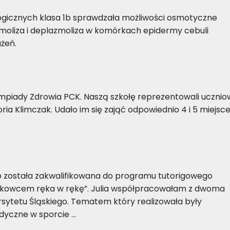
ogicznych klasa 1b sprawdzała możliwości osmotyczne
zmoliza i deplazmoliza w komórkach epidermy cebuli
żeń.
piady Zdrowia PCK. Naszą szkołę reprezentowali ucznio
oria Klimczak. Udało im się zająć odpowiednio 4 i 5 miejsce
3b została zakwalifikowana do programu tutorigowego
naukowcem ręka w rękę”. Julia współpracowałam z dwoma
ytetu Śląskiego. Tematem który realizowała były
dyczne w sporcie …