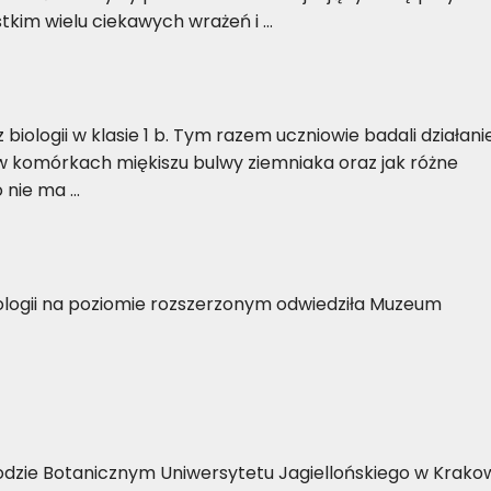
stkim wielu ciekawych wrażeń i …
 biologii w klasie 1 b. Tym razem uczniowie badali działani
w komórkach miękiszu bulwy ziemniaka oraz jak różne
o nie ma …
biologii na poziomie rozszerzonym odwiedziła Muzeum
grodzie Botanicznym Uniwersytetu Jagiellońskiego w Krako