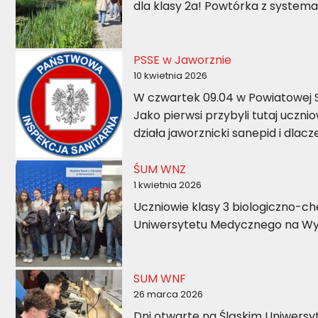
dla klasy 2a! Powtórka z systema
PSSE w Jaworznie
10 kwietnia 2026
W czwartek 09.04 w Powiatowej St
Jako pierwsi przybyli tutaj uczniow
działa jaworznicki sanepid i dlac
ŚUM WNZ
1 kwietnia 2026
Uczniowie klasy 3 biologiczno-ch
Uniwersytetu Medycznego na Wyd
SUM WNF
26 marca 2026
Dni otwarte na Śląskim Uniwer