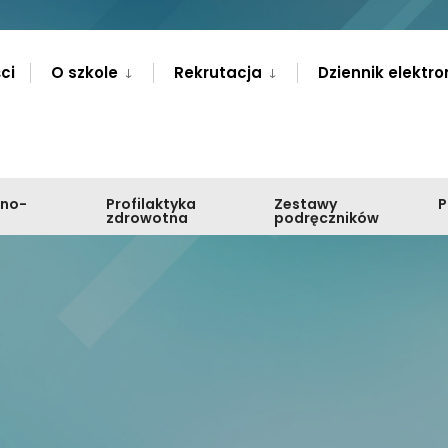
ci
O szkole
Rekrutacja
Dziennik elektro
zno-
Profilaktyka
Zestawy
zdrowotna
podręczników