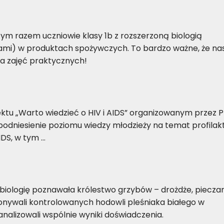
 Tym razem uczniowie klasy 1b z rozszerzoną biologią
mi) w produktach spożywczych. To bardzo ważne, że na
a zajęć praktycznych!
ektu „Warto wiedzieć o HIV i AIDS” organizowanym przez P
podniesienie poziomu wiedzy młodzieży na temat profilakt
IDS, w tym …
 biologię poznawała królestwo grzybów – drożdże, pieczark
konywali kontrolowanych hodowli pleśniaka białego w
nalizowali wspólnie wyniki doświadczenia.