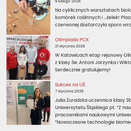
9 lutego 2026
Na cyklicznych warsztatach biol
komórek roślinnych i …żelek! Pla
czerwonej dostarczyła sporo wra
Olimpiada PCK
21 stycznia 2026
W Katowicach etap rejonowy Olim
z klasy 3e: Antoni Jarzynka i Wikt
Serdecznie gratulujemy!
Sukces na UŚ
7 stycznia 2026
Julia Żuradzka uczennica klasy 
Uniwersytetu Śląskiego pt. “Z 
pracownikami naukowymi Uniwers
“Nowoczesne technologie biome