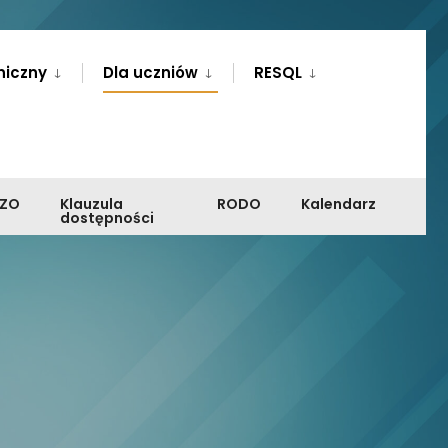
niczny
Dla uczniów
RESQL
PZO
Klauzula
RODO
Kalendarz
dostępności