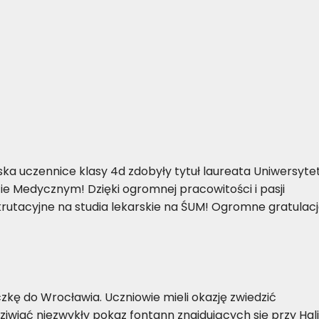
ka uczennice klasy 4d zdobyły tytuł laureata Uniwersyte
cie Medycznym! Dzięki ogromnej pracowitości i pasji
utacyjne na studia lekarskie na ŚUM! Ogromne gratulacj
eczkę do Wrocławia. Uczniowie mieli okazję zwiedzić
ziwiać niezwykły pokaz fontann znajdujących się przy Hali