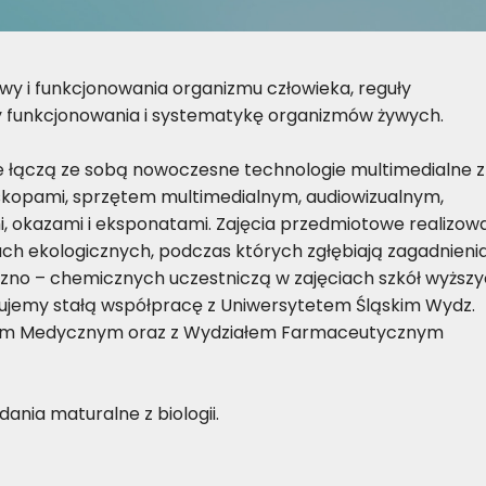
dowy i funkcjonowania organizmu człowieka, reguły
dy funkcjonowania i systematykę organizmów żywych.
 łączą ze sobą nowoczesne technologie multimedialne z
skopami, sprzętem multimedialnym, audiowizualnym,
 okazami i eksponatami. Zajęcia przedmiotowe realizow
ach ekologicznych, podczas których zgłębiają zagadnieni
giczno – chemicznych uczestniczą w zajęciach szkół wyższ
ymujemy stałą współpracę z Uniwersytetem Śląskim Wydz.
ytetem Medycznym oraz z Wydziałem Farmaceutycznym
dania maturalne z biologii.