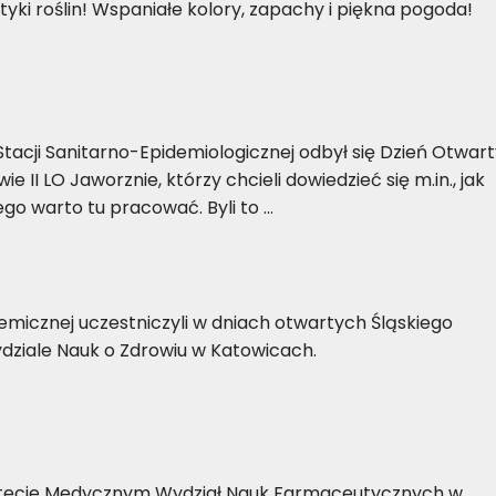
tyki roślin! Wspaniałe kolory, zapachy i piękna pogoda!
acji Sanitarno-Epidemiologicznej odbył się Dzień Otwart
ie II LO Jaworznie, którzy chcieli dowiedzieć się m.in., jak
zego warto tu pracować. Byli to …
emicznej uczestniczyli w dniach otwartych Śląskiego
ziale Nauk o Zdrowiu w Katowicach.
sytecie Medycznym Wydział Nauk Farmaceutycznych w