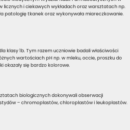
 w licznych i ciekawych wykładach oraz warsztatach np.
ła patologię tkanek oraz wykonywała miareczkowanie.
dla klasy 1b. Tym razem uczniowie badali właściwości
żnych wartościach pH np. w mleku, occie, proszku do
ki okazały się bardzo kolorowe.
rsztatach biologicznych dokonywali obserwacji
stydów – chromoplastów, chloroplastów i leukoplastów.