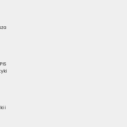
sza
PIS
yki
i i