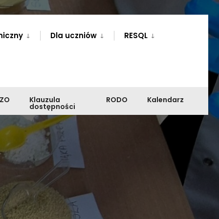
niczny
Dla uczniów
RESQL
PZO
Klauzula
RODO
Kalendarz
dostępności