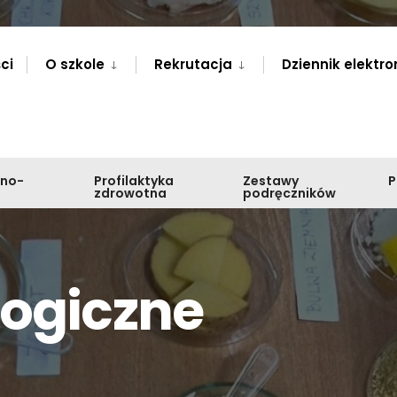
ci
O szkole
Rekrutacja
Dziennik elektro
zno-
Profilaktyka
Zestawy
zdrowotna
podręczników
logiczne