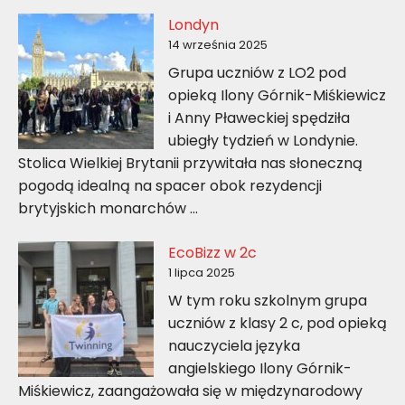
Londyn
14 września 2025
Grupa uczniów z LO2 pod
opieką Ilony Górnik-Miśkiewicz
i Anny Pławeckiej spędziła
ubiegły tydzień w Londynie.
Stolica Wielkiej Brytanii przywitała nas słoneczną
pogodą idealną na spacer obok rezydencji
brytyjskich monarchów …
EcoBizz w 2c
1 lipca 2025
W tym roku szkolnym grupa
uczniów z klasy 2 c, pod opieką
nauczyciela języka
angielskiego Ilony Górnik-
Miśkiewicz, zaangażowała się w międzynarodowy