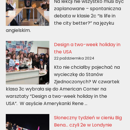
Na lekcji nie wszystko musi być
zaplanowane – spontaniczna
debata w klasie 2c “Is life in
the city better?” na języku
angielskim.
Design a two-week holiday in
the USA
22 października 2024
Kto nie chciałby pojechać na
wycieczkę do Stanów
Zjednoczonych? W czwartek
klasa 3c wybrała się do American Corner na
warsztaty “Design a two-week holiday in the
USA”. W asyście Amerykanki Rene …
Słoneczny tydzień w cieniu Big
Bena… czyli 2e w Londynie