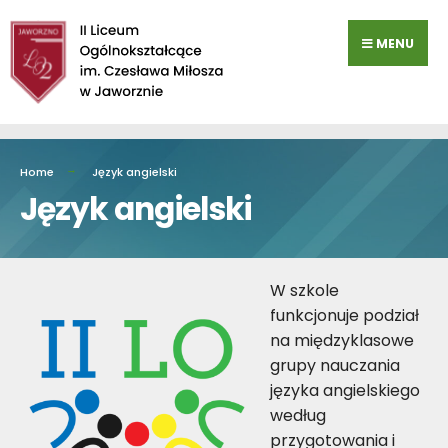
Przejdź
do
MENU
zawartości
Home
Język angielski
Język angielski
W szkole
funkcjonuje podział
na międzyklasowe
grupy nauczania
języka angielskiego
według
przygotowania i