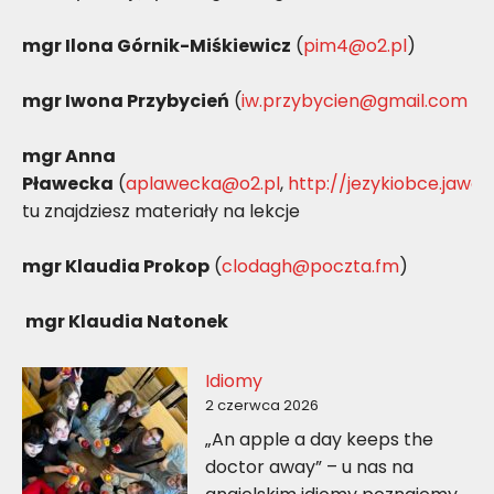
mgr Ilona Górnik-Miśkiewicz
(
pim4@o2.pl
)
mgr Iwona Przybycień
(
iw.przybycien@gmail.com
mgr Anna
Pławecka
(
aplawecka@o2.pl
,
http://jezykiobce.jawor
tu znajdziesz materiały na lekcje
mgr Klaudia Prokop
(
clodagh@poczta.fm
)
mgr Klaudia Natonek
Idiomy
2 czerwca 2026
„An apple a day keeps the
doctor away” – u nas na