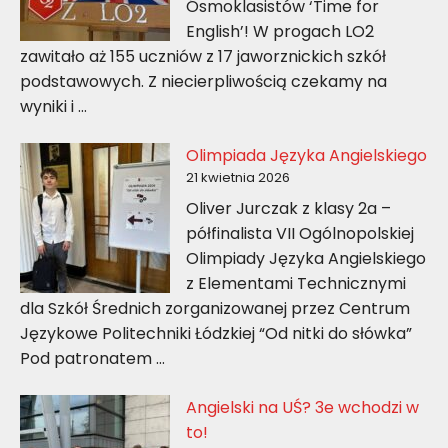
Ósmoklasistów ‘Time for
English’! W progach LO2
zawitało aż 155 uczniów z 17 jaworznickich szkół
podstawowych. Z niecierpliwością czekamy na
wyniki i …
Olimpiada Języka Angielskiego
21 kwietnia 2026
Oliver Jurczak z klasy 2a –
półfinalista VII Ogólnopolskiej
Olimpiady Języka Angielskiego
z Elementami Technicznymi
dla Szkół Średnich zorganizowanej przez Centrum
Językowe Politechniki Łódzkiej “Od nitki do słówka”
Pod patronatem …
Angielski na UŚ? 3e wchodzi w
to!