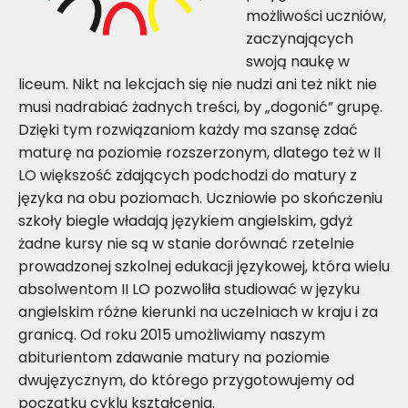
możliwości uczniów,
zaczynających
swoją naukę w
liceum. Nikt na lekcjach się nie nudzi ani też nikt nie
musi nadrabiać żadnych treści, by „dogonić” grupę.
Dzięki tym rozwiązaniom każdy ma szansę zdać
maturę na poziomie rozszerzonym, dlatego też w II
LO większość zdających podchodzi do matury z
języka na obu poziomach. Uczniowie po skończeniu
szkoły biegle władają językiem angielskim, gdyż
żadne kursy nie są w stanie dorównać rzetelnie
prowadzonej szkolnej edukacji językowej, która wielu
absolwentom II LO pozwoliła studiować w języku
angielskim różne kierunki na uczelniach w kraju i za
granicą. Od roku 2015 umożliwiamy naszym
abiturientom zdawanie matury na poziomie
dwujęzycznym, do którego przygotowujemy od
początku cyklu kształcenia.