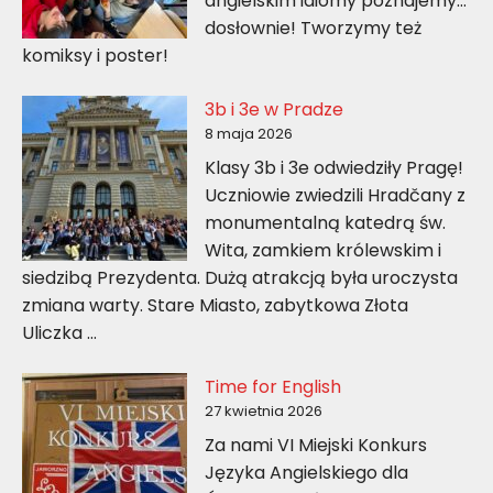
angielskim idiomy poznajemy…
dosłownie! Tworzymy też
komiksy i poster!
3b i 3e w Pradze
8 maja 2026
Klasy 3b i 3e odwiedziły Pragę!
Uczniowie zwiedzili Hradčany z
monumentalną katedrą św.
Wita, zamkiem królewskim i
siedzibą Prezydenta. Dużą atrakcją była uroczysta
zmiana warty. Stare Miasto, zabytkowa Złota
Uliczka …
Time for English
27 kwietnia 2026
Za nami VI Miejski Konkurs
Języka Angielskiego dla