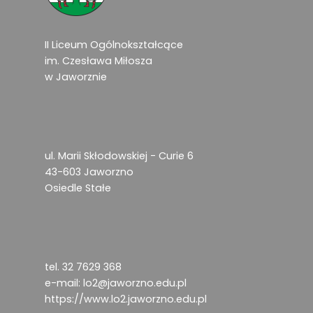
II Liceum Ogólnokształcące
im. Czesława Miłosza
w Jaworznie
ul. Marii Skłodowskiej - Curie 6
43-603 Jaworzno
Osiedle Stałe
tel. 32 7629 368
e-mail:
lo2@jaworzno.edu.pl
https://www.lo2.jaworzno.edu.pl