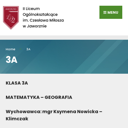
Przejdź
do
MENU
zawartości
Home
3A
3A
KLASA 3A
MATEMATYKA – GEOGRAFIA
Wychowawca: mgr Ksymena Nowicka –
Klimczak