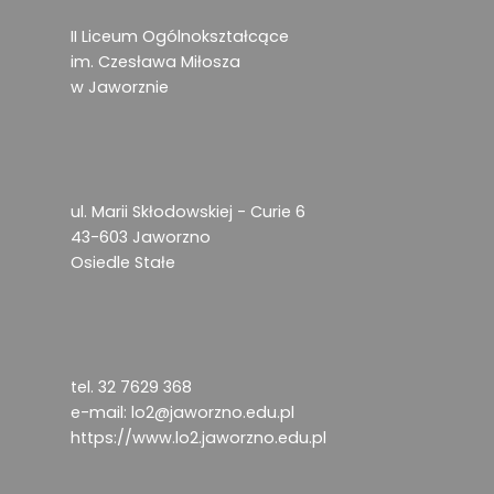
II Liceum Ogólnokształcące
im. Czesława Miłosza
w Jaworznie
ul. Marii Skłodowskiej - Curie 6
43-603 Jaworzno
Osiedle Stałe
tel. 32 7629 368
e-mail:
lo2@jaworzno.edu.pl
https://www.lo2.jaworzno.edu.pl