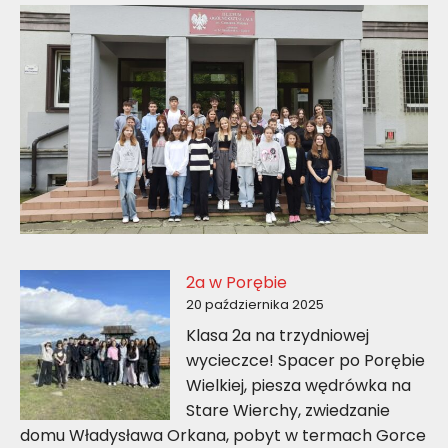
2a w Porębie
20 października 2025
Klasa 2a na trzydniowej
wycieczce! Spacer po Porębie
Wielkiej, piesza wędrówka na
Stare Wierchy, zwiedzanie
domu Władysława Orkana, pobyt w termach Gorce