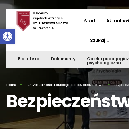
Przejdź
do
Start
Aktualnoś
Otwórz pasek narzędzi
zawartości
Szukaj
Biblioteka
Dokumenty
Opieka pedagogic
psychologiczna
Home
2A
,
Aktualności
,
Edukacja dla bezpieczeństwa
Bezpiec
Bezpieczeńst