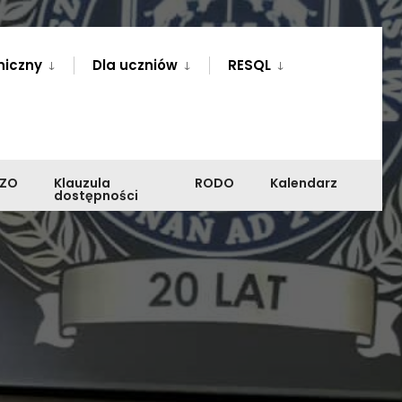
niczny
Dla uczniów
RESQL
PZO
Klauzula
RODO
Kalendarz
dostępności