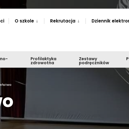
ci
O szkole
Rekrutacja
Dziennik elektro
zno-
Profilaktyka
Zestawy
zdrowotna
podręczników
zeństwo
wo