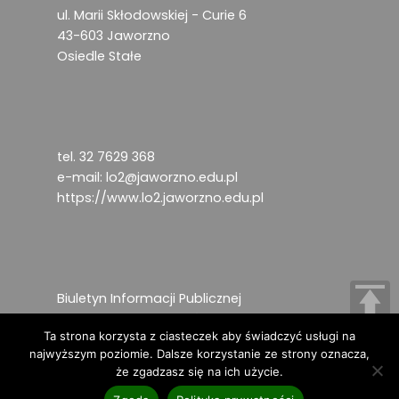
ul. Marii Skłodowskiej - Curie 6
43-603 Jaworzno
Osiedle Stałe
tel. 32 7629 368
e-mail:
lo2@jaworzno.edu.pl
https://www.lo2.jaworzno.edu.pl
Biuletyn Informacji Publicznej
Deklaracja dostępności
Ta strona korzysta z ciasteczek aby świadczyć usługi na
Ochrona danych osobowych
najwyższym poziomie. Dalsze korzystanie ze strony oznacza,
że zgadzasz się na ich użycie.
Copyright © 2024