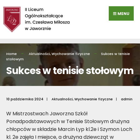
Przejdź
do
MENU
zawartości
Home
Aktualności
,
Wychowanie fizyczne
Sukces w tenisie
stołowym
Sukces w tenisie stołowym
10 października 2024
|
Aktualności
,
Wychowanie fizyczne
|
admin
W Mistrzostwach Jaworzna Szkół
Ponadpodstawowych w Tenisie Stołowym drużyna
chłopców w składzie Marcin Łyp kl.2e i Szymon Loch
kl. 2e zajęła I miejsce, a drużyna dziewcząt w