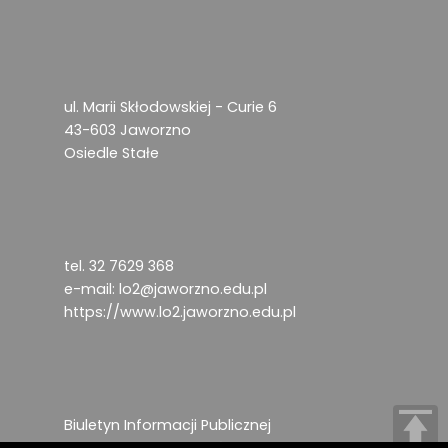
ul. Marii Skłodowskiej - Curie 6
43-603 Jaworzno
Osiedle Stałe
tel. 32 7629 368
e-mail:
lo2@jaworzno.edu.pl
https://www.lo2.jaworzno.edu.pl
Biuletyn Informacji Publicznej