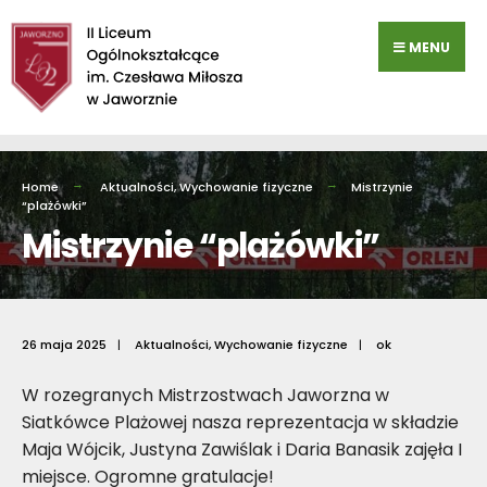
Przejdź
do
MENU
zawartości
Home
Aktualności
,
Wychowanie fizyczne
Mistrzynie
“plażówki”
Mistrzynie “plażówki”
26 maja 2025
|
Aktualności
,
Wychowanie fizyczne
|
ok
W rozegranych Mistrzostwach Jaworzna w
Siatkówce Plażowej nasza reprezentacja w składzie
Maja Wójcik, Justyna Zawiślak i Daria Banasik zajęła I
miejsce. Ogromne gratulacje!