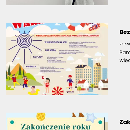
Bez
26 cz
Pam
wię
Zak