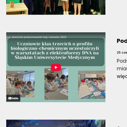
Po
25 cz
Pods
miał
wię