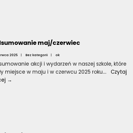
Uniwersytetu
Licealisty
na
Wydziale
Farmacji
dsumowanie maj/czerwiec
erwca 2025
|
Bez kategorii
|
ok
umowanie akcji i wydarzeń w naszej szkole, które
y miejsce w maju i w czerwcu 2025 roku.
...
Czytaj
Podsumowanie
cej →
maj/czerwiec