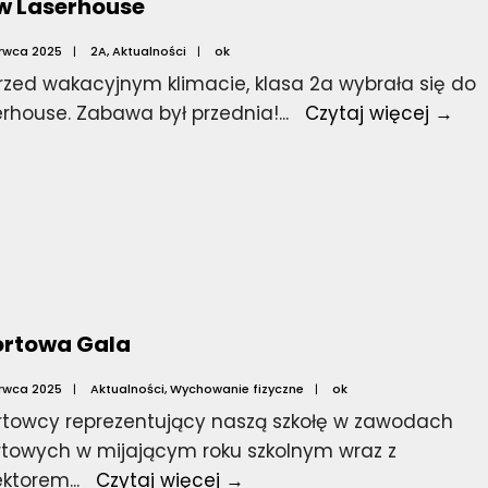
w Laserhouse
erwca 2025
|
2A
,
Aktualności
|
ok
rzed wakacyjnym klimacie, klasa 2a wybrała się do
2a
erhouse. Zabawa był przednia!
...
Czytaj więcej →
w
Las
rtowa Gala
erwca 2025
|
Aktualności
,
Wychowanie fizyczne
|
ok
rtowcy reprezentujący naszą szkołę w zawodach
rtowych w mijającym roku szkolnym wraz z
Sportowa
ektorem
...
Czytaj więcej →