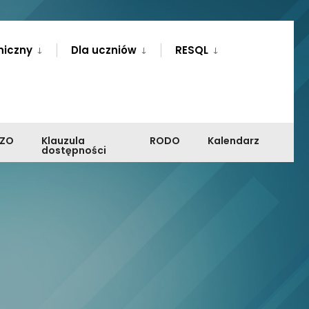
niczny
Dla uczniów
RESQL
PZO
Klauzula
RODO
Kalendarz
dostępności