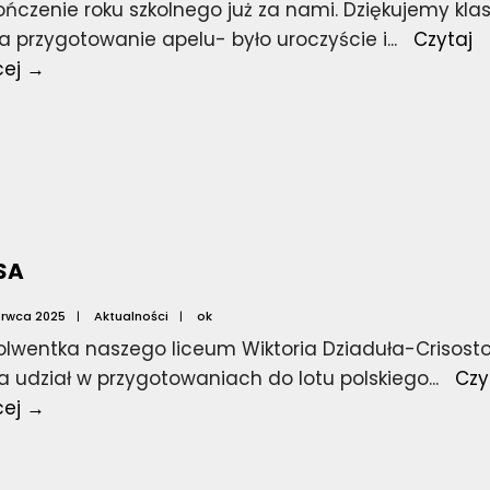
ńczenie roku szkolnego już za nami. Dziękujemy klas
a przygotowanie apelu- było uroczyście i
...
Czytaj
Zakończenie
cej →
roku
szkolnego
2024/2025
SA
erwca 2025
|
Aktualności
|
ok
olwentka naszego liceum Wiktoria Dziaduła-Crisosto
a udział w przygotowaniach do lotu polskiego
...
Czy
NASA
cej →