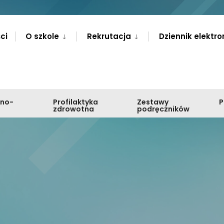
ci
O szkole
Rekrutacja
Dziennik elektro
zno-
Profilaktyka
Zestawy
zdrowotna
podręczników