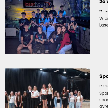
2a 
17 cz
W p
Las
Spo
17 cz
Spo
spo
dyr