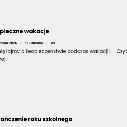
pieczne wakacje
erwca 2025
|
Aktualności
|
ok
iętajmy o bezpieczeństwie podczas wakacji!
...
Czyt
Bezpieczne
cej →
wakacje
ończenie roku szkolnego