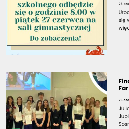
25 cz
Uro
się 
wię
Fin
Far
25 cz
Juli
Jubi
Sos