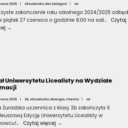
erwca 2025
|
Aktualności
,
Bez kategorii
|
ok
czyste zakończenie roku szkolnego 2024/2025 odbęd
w piątek 27 czerwca o godzinie 8.00 na sali
...
Czytaj
Zakończenie
cej →
roku
szkolnego
ał Uniwersytetu Licealisty na Wydziale
macji
erwca 2025
|
2B
,
Aktualności
,
Biologia
,
Chemia
|
ok
a Żuradzka uczennica z klasy 2b zakończyła X
leuszową Edycję Uniwersytetu Licealisty w
Finał
nowcu!
...
Czytaj więcej →