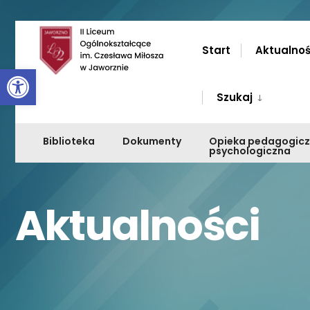
Przejdź
do
Start
Aktualnoś
Otwórz pasek narzędzi
zawartości
Szukaj
Biblioteka
Dokumenty
Opieka pedagogic
psychologiczna
Aktualności