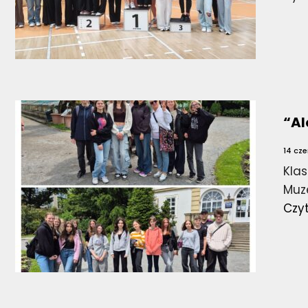
“Al
14 cz
Kla
Muz
Czy