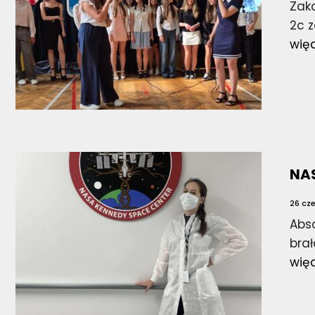
Zako
2c z
wię
NA
26 cz
Abs
brał
wię