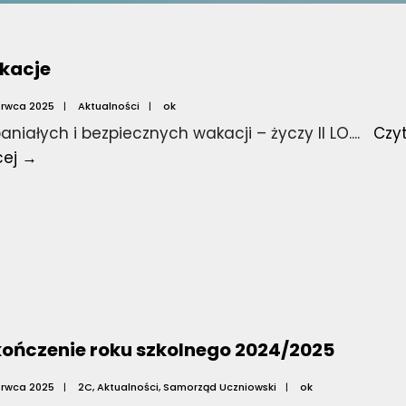
kacje
erwca 2025
|
Aktualności
|
ok
niałych i bezpiecznych wakacji – życzy II LO.
...
Czyt
Wakacje
cej →
ończenie roku szkolnego 2024/2025
erwca 2025
|
2C
,
Aktualności
,
Samorząd Uczniowski
|
ok