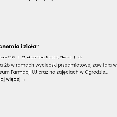
Gala
chemia i zioła”
erwca 2025
|
2B
,
Aktualności
,
Biologia
,
Chemia
|
ok
sa 2b w ramach wycieczki przedmiotowej zawitała w
eum Farmacji UJ oraz na zajęciach w Ogrodzie
...
“Alchemia
taj więcej →
i
zioła”