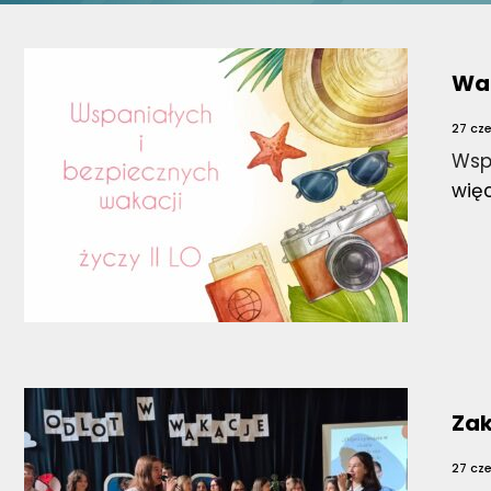
Wa
27 cz
Wspa
wię
Zak
27 cz