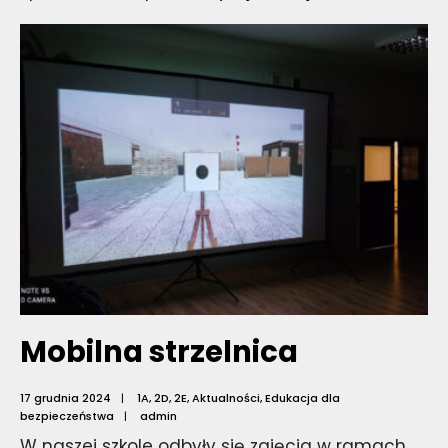
Mobilna strzelnica
17 grudnia 2024
|
1A
,
2D
,
2E
,
Aktualności
,
Edukacja dla
bezpieczeństwa
|
admin
W naszej szkole odbyły się zajęcia w ramach