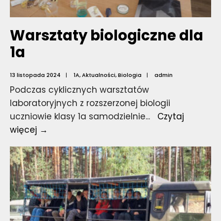
Warsztaty biologiczne dla
1a
13 listopada 2024
|
1A
,
Aktualności
,
Biologia
|
admin
Podczas cyklicznych warsztatów
laboratoryjnych z rozszerzonej biologii
uczniowie klasy 1a samodzielnie
...
Czytaj
Warsztaty
więcej →
biologiczne
dla
1a