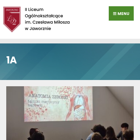
Przejdź
do
MENU
zawartości
1A