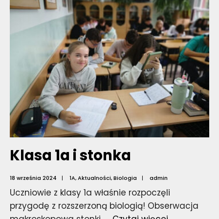
wprowadze
Klasa 1a i stonka
18 września 2024
|
1A
,
Aktualności
,
Biologia
|
admin
Uczniowie z klasy 1a właśnie rozpoczęli
przygodę z rozszerzoną biologią! Obserwacja
Klasa