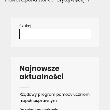
makroskopowa stonki
...
Czytaj więcej →
1a
i
stonka
Szukaj
Najnowsze
aktualności
Rządowy program pomocy uczniom
niepełnosprawnym
Bezpieczne wakacje!