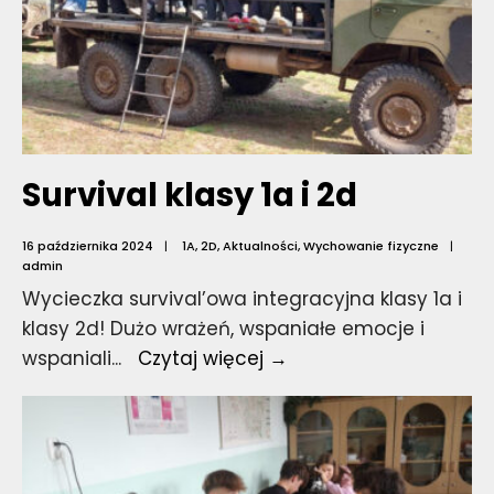
Survival klasy 1a i 2d
16 października 2024
|
1A
,
2D
,
Aktualności
,
Wychowanie fizyczne
|
admin
Wycieczka survival’owa integracyjna klasy 1a i
klasy 2d! Dużo wrażeń, wspaniałe emocje i
Survival
wspaniali
...
Czytaj więcej →
klasy
1a
i
2d