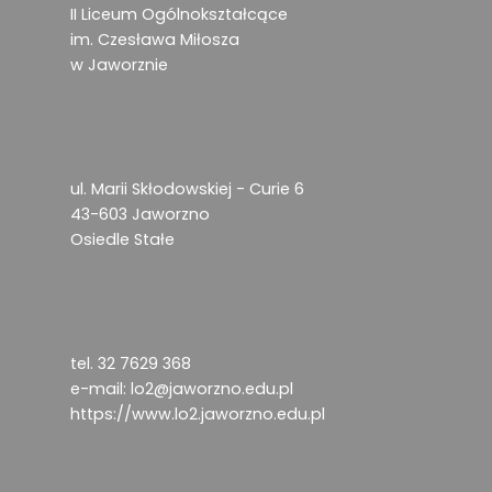
II Liceum Ogólnokształcące
im. Czesława Miłosza
w Jaworznie
ul. Marii Skłodowskiej - Curie 6
43-603 Jaworzno
Osiedle Stałe
tel. 32 7629 368
e-mail:
lo2@jaworzno.edu.pl
https://www.lo2.jaworzno.edu.pl