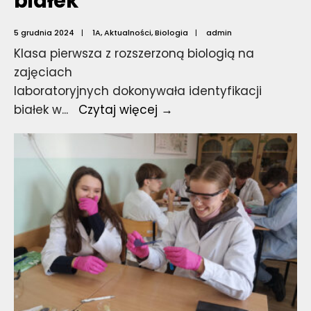
białek
5 grudnia 2024
|
1A
,
Aktualności
,
Biologia
|
admin
Klasa pierwsza z rozszerzoną biologią na
zajęciach
laboratoryjnych dokonywała identyfikacji
Warsztaty
białek w
...
Czytaj więcej →
laboratoryjne
z
białek