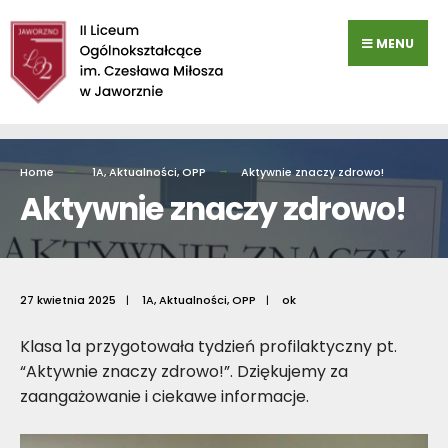
Przejdź
do
MENU
zawartości
Home
1A
,
Aktualności
,
OPP
Aktywnie znaczy zdrowo!
Aktywnie znaczy zdrowo!
27 kwietnia 2025
|
1A
,
Aktualności
,
OPP
|
ok
Klasa 1a przygotowała tydzień profilaktyczny pt.
“Aktywnie znaczy zdrowo!”. Dziękujemy za
zaangażowanie i ciekawe informacje.