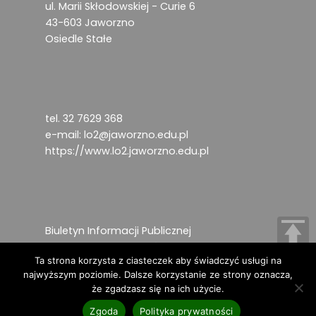
ul. Marii Skłodowskiej - Curie 6
43-603 Jaworzno
Osiedle Stałe
tel. 32 7629 368
e-mail:
lo2@jaworzno.edu.pl
https://www.lo2.jaworzno.edu.pl
Biuletyn Informacji Publicznej
Deklaracja dostępności
Ta strona korzysta z ciasteczek aby świadczyć usługi na
Ochrona danych osobowych
najwyższym poziomie. Dalsze korzystanie ze strony oznacza,
że zgadzasz się na ich użycie.
Copyright © 2024
Zgoda
Polityka prywatności