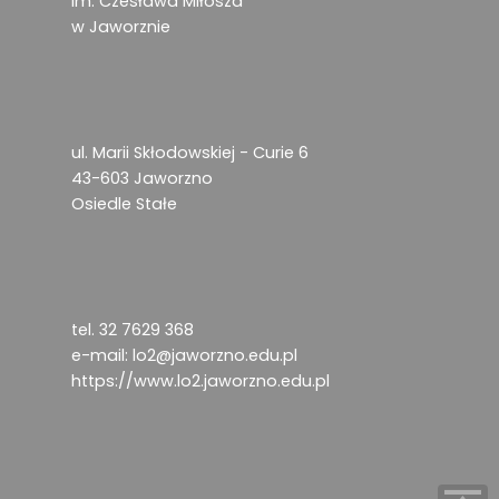
im. Czesława Miłosza
w Jaworznie
ul. Marii Skłodowskiej - Curie 6
43-603 Jaworzno
Osiedle Stałe
tel. 32 7629 368
e-mail:
lo2@jaworzno.edu.pl
https://www.lo2.jaworzno.edu.pl