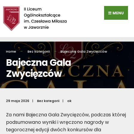
Przejdź
do
MENU
zawartości
Home
Bez kategorii
Bajeczna Gala Zwycięzców
Bajeczna Gala
Zwycięzców
29 maja 2026
|
Bez kategorii
|
ok
Za nami Bajeczna Gala Zwycięzców, podczas której
podsumowano wyniki i wręczono nagrody w
tegorocznej edycji dwóch konkursów dla