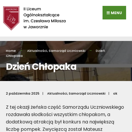
Przejdź
do
MENU
zawartości
Home
Aktualności
,
Samorząd Uczniowski
Dzień
Chłopaka
Dzień Chłopaka
2 października 2025
|
Aktualności
,
Samorząd Uczniowski
|
ok
Z tej okazji żeńska część Samorządu Uczniowskiego
rozdawała słodkości wszystkim chłopakom, a
dodatkową atrakcją był konkurs na największą
liczbę pompek. Zwycięzcą został Mateusz