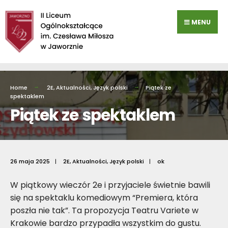
Przejdź
do
MENU
zawartości
Home
2E
,
Aktualności
,
Język polski
Piątek ze
spektaklem
Piątek ze spektaklem
26 maja 2025
|
2E
,
Aktualności
,
Język polski
|
ok
W piątkowy wieczór 2e i przyjaciele świetnie bawili
się na spektaklu komediowym “Premiera, która
poszła nie tak”. Ta propozycja Teatru Variete w
Krakowie bardzo przypadła wszystkim do gustu.