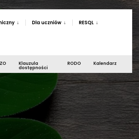
niczny
Dla uczniów
RESQL
PZO
Klauzula
RODO
Kalendarz
dostępności