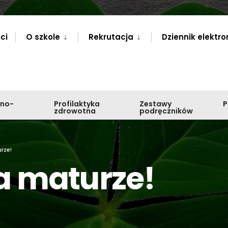
ci
O szkole
Rekrutacja
Dziennik elektro
zno-
Profilaktyka
Zestawy
zdrowotna
podręczników
rze!
a maturze!