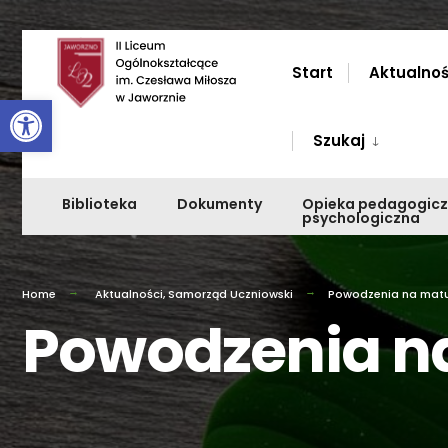
Przejdź
do
Start
Aktualnoś
Otwórz pasek narzędzi
zawartości
Szukaj
Biblioteka
Dokumenty
Opieka pedagogic
psychologiczna
Home
Aktualności
,
Samorząd Uczniowski
Powodzenia na matu
Powodzenia n