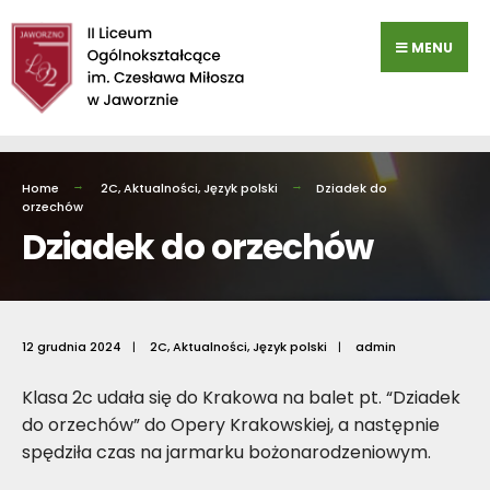
Przejdź
do
MENU
zawartości
Home
2C
,
Aktualności
,
Język polski
Dziadek do
orzechów
Dziadek do orzechów
12 grudnia 2024
|
2C
,
Aktualności
,
Język polski
|
admin
Klasa 2c udała się do Krakowa na balet pt. “Dziadek
do orzechów” do Opery Krakowskiej, a następnie
spędziła czas na jarmarku bożonarodzeniowym.