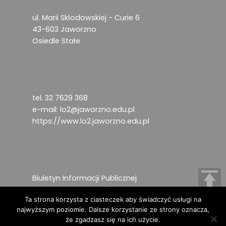
ul. Marii Skłodowskiej - Curie 6
43-603 Jaworzno
Osiedle Stałe
tel. 32 7629 368
e-mail:
lo2@jaworzno.edu.pl
https://www.lo2.jaworzno.edu.pl
Biuletyn Informacji Publicznej
Deklaracja dostępności
Ta strona korzysta z ciasteczek aby świadczyć usługi na
Ochrona danych osobowych
najwyższym poziomie. Dalsze korzystanie ze strony oznacza,
że zgadzasz się na ich użycie.