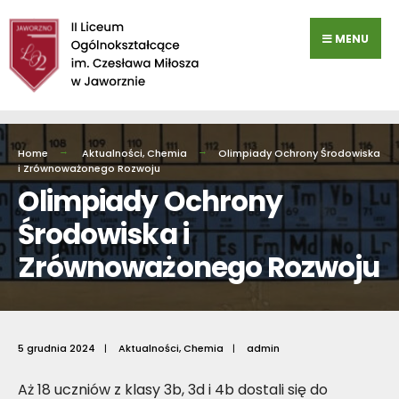
Przejdź
do
MENU
zawartości
Home
Aktualności
,
Chemia
Olimpiady Ochrony Środowiska
i Zrównoważonego Rozwoju
Olimpiady Ochrony
Środowiska i
Zrównoważonego Rozwoju
5 grudnia 2024
|
Aktualności
,
Chemia
|
admin
Aż 18 uczniów z klasy 3b, 3d i 4b dostali się do