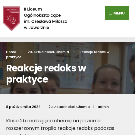
Przejdź
do
MENU
zawartości
Home
2B
,
Aktualności
,
Chemia
Reakcje redoks w
praktyce
Reakcje redoks w
praktyce
8 października 2024
|
2B
,
Aktualności
,
Chemia
|
admin
Klasa 2b realizująca chemię na poziomie
rozszerzonym tropiła reakcje redoks podczas