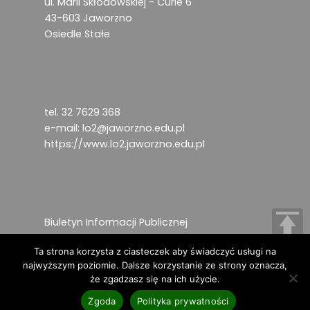
ul. Marii Skłodowskiej - Curie 6
43-603 Jaworzno
Osiedle Stałe
tel. 32 7629 368
e-mail:
lo2@jaworzno.edu.pl
https://www.lo2.jaworzno.edu.pl
Biuletyn Informacji Publicznej
Deklaracja dostępności
Ta strona korzysta z ciasteczek aby świadczyć usługi na
Ochrona danych osobowych
najwyższym poziomie. Dalsze korzystanie ze strony oznacza,
że zgadzasz się na ich użycie.
Copyright © 2024
Zgoda
Polityka prywatności